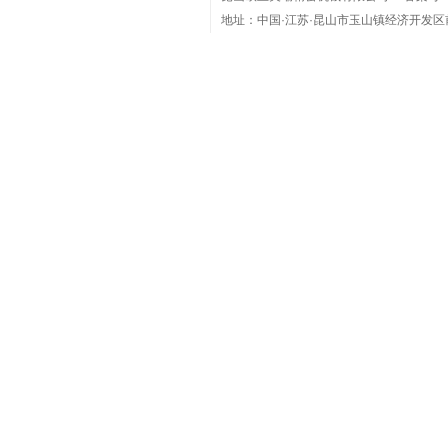
地址：中国·江苏·昆山市玉山镇经济开发区
电话：(86)0512-36801918 Phone：1360